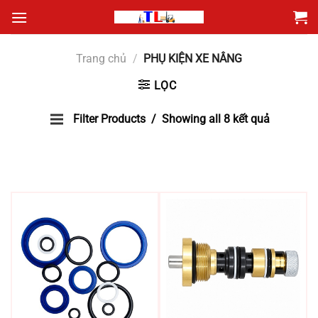
Bỏ
qua
nội
Trang chủ
/
PHỤ KIỆN XE NÂNG
dung
LỌC
Filter Products
Showing all 8 kết quả