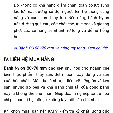
Do không có khả năng giảm chấn, toàn bộ lực rung
lắc từ mặt đường sẽ dội ngược lên hệ thống càng
nâng và cụm bơm thủy lực. Nếu dùng bánh Nylon
trên đường quá xấu, các chốt chẻ, trục bạc và gioăng
phớt của xe nâng sẽ nhanh rơ lỏng và dễ hư hỏng
hơn.
➠ Bánh PU 80×70 mm xe nâng tay thấp:
Xem chi tiết
IV. LIÊN HỆ MUA HÀNG
Bánh Nylon 80×70 mm
đặc biệt phù hợp cho ngành chế
biến thực phẩm, thủy sản, dệt nhuộm, xây dựng và sản
xuất hóa chất . Mặc dù có nhược điểm về tiếng ồn và kén
sàn, nhưng độ bền và khả năng chịu tải của dòng bánh
này là không thể phủ nhận. Giúp doanh nghiệp tối ưu hóa
chi phí bảo trì hệ thống xe nâng tay một cách tốt nhất.
Khi chọn mua, bạn nên lưu ý kiểm tra kỹ chất lượng đúc