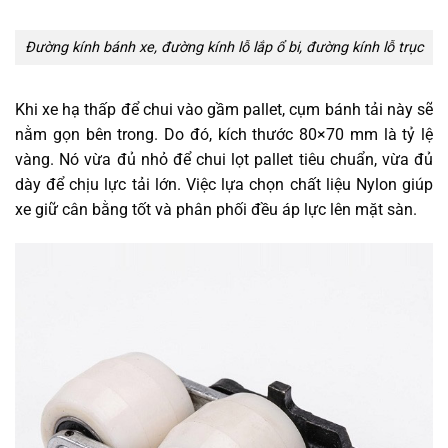
Đường kính bánh xe, đường kính lỗ lắp ổ bi, đường kính lỗ trục
Khi xe hạ thấp để chui vào gầm pallet, cụm bánh tải này sẽ
nằm gọn bên trong. Do đó, kích thước 80×70 mm là tỷ lệ
vàng. Nó vừa đủ nhỏ để chui lọt pallet tiêu chuẩn, vừa đủ
dày để chịu lực tải lớn. Việc lựa chọn chất liệu Nylon giúp
xe giữ cân bằng tốt và phân phối đều áp lực lên mặt sàn.