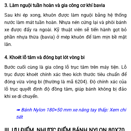
3. Làm nguội tuần hoàn và gia công cơ khí bavia
Sau khi ép xong, khuôn được làm nguội bằng hệ thống
nước làm mát tuần hoàn. Nhựa nén cứng lại và phôi bánh
xe được đẩy ra ngoài. Kỹ thuật viên sẽ tiến hành gọt bỏ
phần nhựa thừa (bavia) ở mép khuôn để làm mịn bề mặt
lăn.
4. Khoét lỗ tâm và đóng bạt lót vòng bi
Bước cuối cùng là gia công lỗ trục tâm trên máy tiện. Lỗ
trục được khoét chính xác theo kích thước tiêu chuẩn để
đóng vừa vòng bi (thường là mã 6204). Độ chính xác của
lỗ trục quyết định độ đồng tâm, giúp bánh không bị đảo
khi xe di chuyển.
➠ Bánh Nylon 180×50 mm xe nâng tay thấp:
Xem chi
tiết
III. ƯU ĐIỂM, NHƯỢC ĐIỂM BÁNH NYLON 80X70