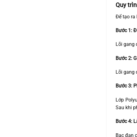
Quy trì
Để tạo ra
Bước 1: Đ
Lõi gang 
Bước 2: G
Lõi gang 
Bước 3: P
Lớp Polyu
Sau khi p
Bước 4: L
Bạc đạn c