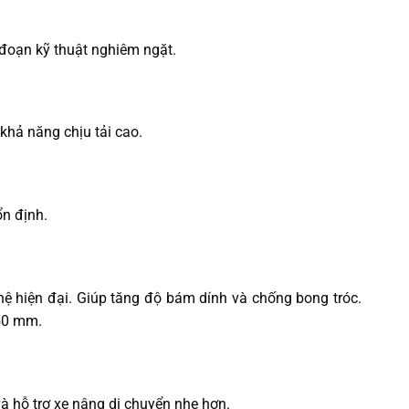
 đoạn kỹ thuật nghiêm ngặt.
hả năng chịu tải cao.
n định.
hệ hiện đại. Giúp tăng độ bám dính và chống bong tróc.
×50 mm.
à hỗ trợ xe nâng di chuyển nhẹ hơn.