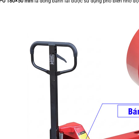
 PU 180×50 mm
là dòng bánh lái được sử dụng phổ biến nhờ độ