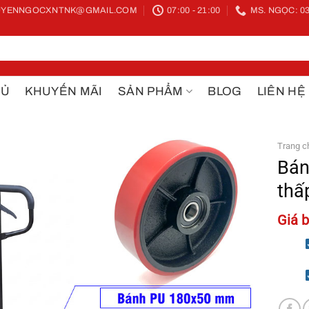
YENNGOCXNTNK@GMAIL.COM
07:00 - 21:00
MS. NGỌC: 03
HỦ
KHUYẾN MÃI
SẢN PHẨM
BLOG
LIÊN HỆ
Trang c
Bán
thấ
Giá b