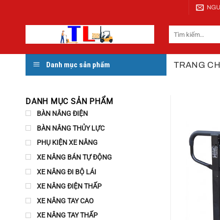
Bỏ
NGU
qua
nội
Tìm
kiếm:
dung
TRANG C
Danh mục sản phẩm
DANH MỤC SẢN PHẨM
BÀN NÂNG ĐIỆN
BÀN NÂNG THỦY LỰC
PHỤ KIỆN XE NÂNG
XE NÂNG BÁN TỰ ĐỘNG
XE NÂNG ĐI BỘ LÁI
XE NÂNG ĐIỆN THẤP
XE NÂNG TAY CAO
XE NÂNG TAY THẤP