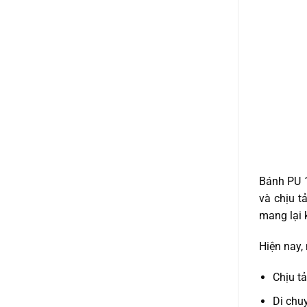
Bánh PU 1
và chịu t
mang lại 
Hiện nay,
Chịu tả
Di chu