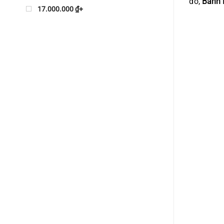
đó,
Bánh
17.000.000 ₫+