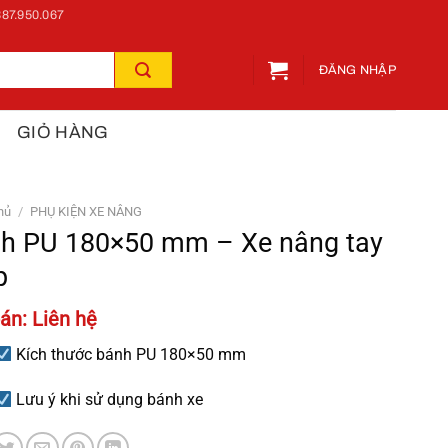
87.950.067
ĐĂNG NHẬP
GIỎ HÀNG
hủ
/
PHỤ KIỆN XE NÂNG
h PU 180×50 mm – Xe nâng tay
p
án: Liên hệ
Kích thước bánh PU 180×50 mm
Lưu ý khi sử dụng bánh xe