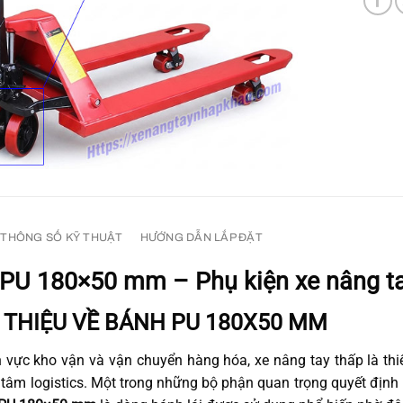
THÔNG SỐ KỸ THUẬT
HƯỚNG DẪN LẮP ĐẶT
PU 180×50 mm – Phụ kiện xe nâng ta
ỚI THIỆU VỀ BÁNH PU 180X50 MM
h vực kho vận và vận chuyển hàng hóa, xe nâng tay thấp là thiế
 tâm logistics. Một trong những bộ phận quan trọng quyết định