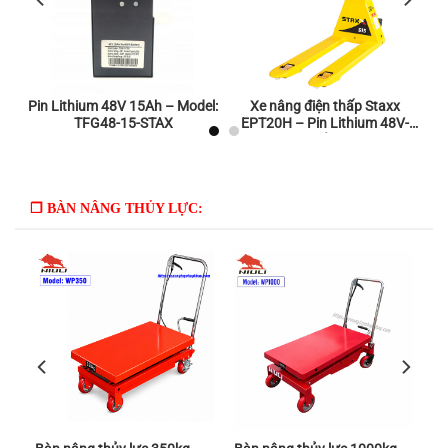
Pin Lithium 48V 15Ah – Model:
Xe nâng điện thấp Staxx
-
TFG48-15-STAX
EPT20H – Pin Lithium 48V-
15Ah – Tải 2000kg
❒ BÀN NÂNG THỦY LỰC: