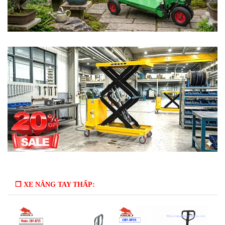
❒ XE NÂNG TAY THẤP: