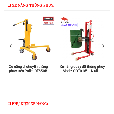
❒ XE NÂNG THÙNG PHUY:
Xe nâng di chuyển thùng
Xe nâng quay đổ thùng phuy
phuy trên Pallet DT350B –
– Model COT0.35 – Niuli
Staxx
❒ PHỤ KIỆN XE NÂNG: