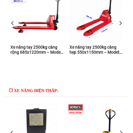
Xe nâng tay 2500kg càng
Xe nâng tay 2500kg càng
rộng 685x1220mm – Model:
hẹp 550x1150mm – Model:
CBY-BF25 – Niuli
CBY-BF25 – Niuli
❒ XE NÂNG ĐIỆN THẤP: