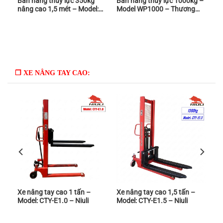
–
Bàn nâng thủy lực 350kg
Bàn nâng thủy lực 1000kg –
nâng cao 1,5 mét – Model:
Model WP1000 – Thương
WP350 – Niuli
hiệu: Niuli
❒ XE NÂNG TAY CAO:
Xe nâng tay cao 1 tấn –
Xe nâng tay cao 1,5 tấn –
Model: CTY-E1.0 – Niuli
Model: CTY-E1.5 – Niuli