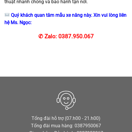
thuật nhanh chóng và bảo hành tận nơi.
Quý khách quan tâm mẫu xe nâng này. Xin vui lòng liên
hệ Ms. Ngọc:
✆ Zalo
:
0387.950.067
Tổng đài hỗ trợ (07.h00 - 21.h00)
Tổng đài mua hàng: 0387950067