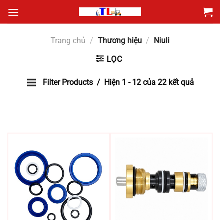
Bỏ
qua
nội
Trang chủ
/
Thương hiệu
/
Niuli
dung
LỌC
Filter Products
Hiện 1 - 12 của 22 kết quả