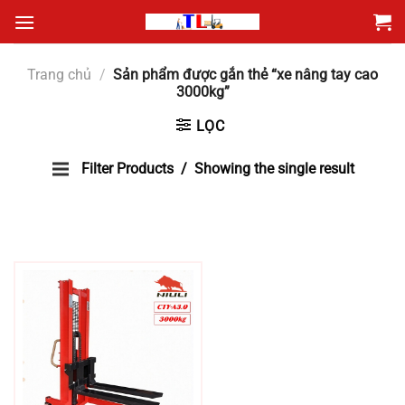
Bỏ
qua
nội
Trang chủ
/
Sản phẩm được gắn thẻ “xe nâng tay cao
dung
3000kg”
LỌC
Filter Products
Showing the single result