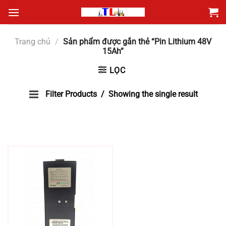
Bỏ
qua
nội
Trang chủ
/
Sản phẩm được gắn thẻ “Pin Lithium 48V
dung
15Ah”
LỌC
Filter Products
Showing the single result