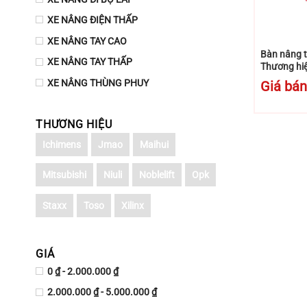
XE NÂNG ĐIỆN THẤP
+
XE NÂNG TAY CAO
Bàn nâng t
XE NÂNG TAY THẤP
Thương hiệ
WP300
XE NÂNG THÙNG PHUY
Giá bán
THƯƠNG HIỆU
Ichimens
Jmao
Maihui
Mitsubishi
Niuli
Noblelift
Opk
Staxx
Toso
Xilinx
GIÁ
0 ₫ - 2.000.000 ₫
2.000.000 ₫ - 5.000.000 ₫