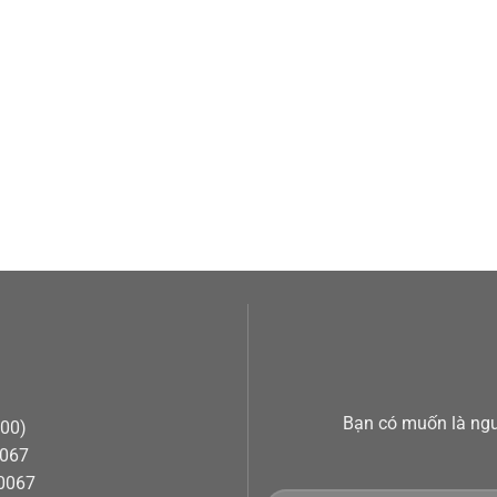
Bạn có muốn là ngư
h00)
0067
50067