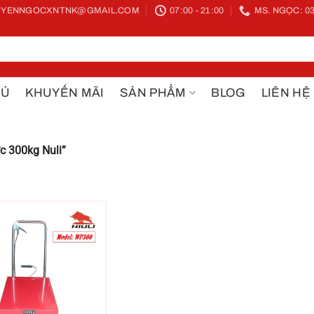
YENNGOCXNTNK@GMAIL.COM
07:00 - 21:00
MS. NGỌC: 03
HỦ
KHUYẾN MÃI
SẢN PHẨM
BLOG
LIÊN HỆ
c 300kg Nuli”