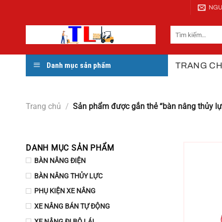
Bỏ
NGU
qua
nội
Tìm
kiếm:
dung
TRANG C
Danh mục sản phẩm
Trang chủ
/
Sản phẩm được gắn thẻ “bàn nâng thủy lự
DANH MỤC SẢN PHẨM
BÀN NÂNG ĐIỆN
BÀN NÂNG THỦY LỰC
PHỤ KIỆN XE NÂNG
XE NÂNG BÁN TỰ ĐỘNG
XE NÂNG ĐI BỘ LÁI