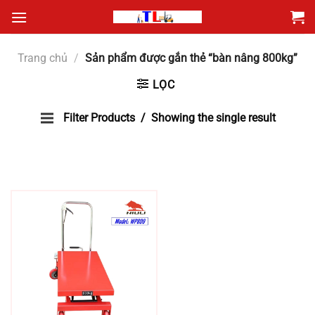
Bỏ
qua
nội
Trang chủ
/
Sản phẩm được gắn thẻ “bàn nâng 800kg”
dung
LỌC
Filter Products
Showing the single result