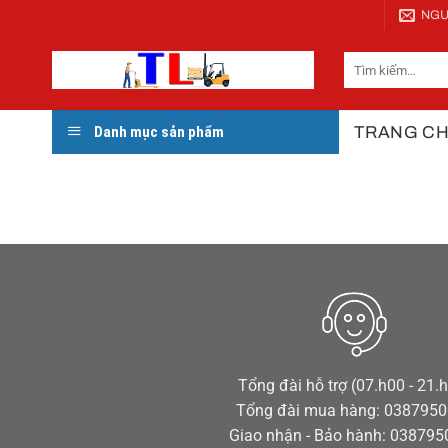
Bỏ
NGU
qua
nội
Tìm
kiếm:
dung
TRANG C
Danh mục sản phẩm
Tổng đài hỗ trợ (07.h00 - 21.
Tổng đài mua hàng: 038795
Giao nhận - Bảo hành: 03879