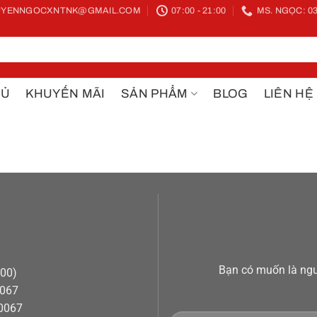
YENNGOCXNTNK@GMAIL.COM
07:00 - 21:00
MS. NGỌC: 03
HỦ
KHUYẾN MÃI
SẢN PHẨM
BLOG
LIÊN HỆ
Bạn có muốn là ngư
h00)
0067
50067