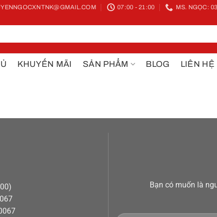
YENNGOCXNTNK@GMAIL.COM
07:00 - 21:00
MS. NGỌC: 03
HỦ
KHUYẾN MÃI
SẢN PHẨM
BLOG
LIÊN HỆ
Bạn có muốn là ngư
h00)
0067
50067