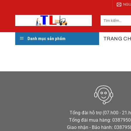
Bỏ
NGU
qua
nội
Tìm
kiếm:
dung
TRANG C
Danh mục sản phẩm
Tổng đài hỗ trợ (07.h00 - 21.
Tổng đài mua hàng: 038795
Giao nhận - Bảo hành: 03879