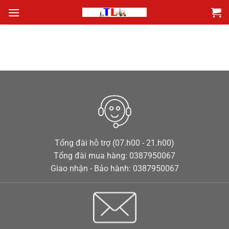
Bỏ
qua
nội
dung
Tổng đài hỗ trợ (07.h00 - 21.h00)
Tổng đài mua hàng: 0387950067
Giao nhận - Bảo hành: 0387950067