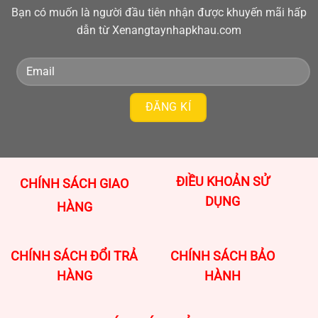
Bạn có muốn là người đầu tiên nhận được khuyến mãi hấp
dẫn từ Xenangtaynhapkhau.com
ĐIỀU KHOẢN SỬ
CHÍNH SÁCH GIAO
DỤNG
HÀNG
CHÍNH SÁCH ĐỔI TRẢ
CHÍNH SÁCH BẢO
HÀNG
HÀNH